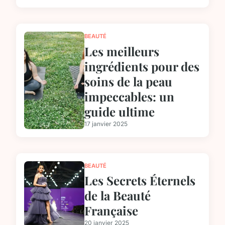
BEAUTÉ
Les meilleurs
ingrédients pour des
soins de la peau
impeccables: un
guide ultime
17 janvier 2025
BEAUTÉ
Les Secrets Éternels
de la Beauté
Française
20 janvier 2025