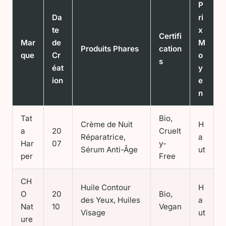
P
Da
ri
te
x
Certifi
Mar
de
M
Produits Phares
cation
que
Cr
o
s
éat
y
ion
e
n
Tat
Bio,
Crème de Nuit
H
a
20
Cruelt
Réparatrice,
a
Har
07
y-
Sérum Anti-Âge
ut
per
Free
CH
Huile Contour
H
O
20
Bio,
des Yeux, Huiles
a
Nat
10
Vegan
Visage
ut
ure