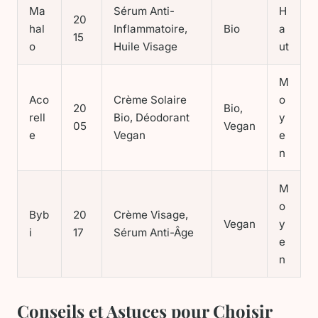
Ma
Sérum Anti-
H
20
hal
Inflammatoire,
Bio
a
15
o
Huile Visage
ut
M
Aco
Crème Solaire
o
20
Bio,
rell
Bio, Déodorant
y
05
Vegan
e
Vegan
e
n
M
o
Byb
20
Crème Visage,
Vegan
y
i
17
Sérum Anti-Âge
e
n
Conseils et Astuces pour Choisir