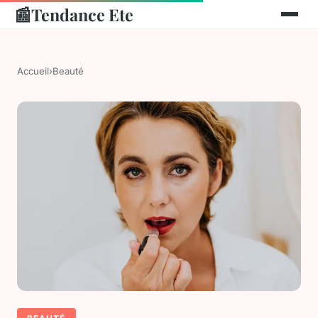
📰
Tendance Ete
Accueil
›
Beauté