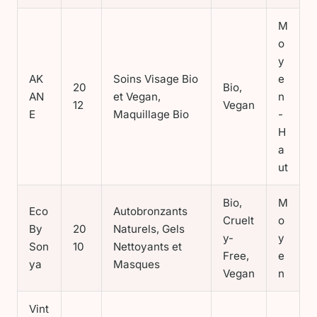
M
o
y
AK
Soins Visage Bio
e
20
Bio,
AN
et Vegan,
n
12
Vegan
E
Maquillage Bio
-
H
a
ut
Bio,
M
Eco
Autobronzants
Cruelt
o
By
20
Naturels, Gels
y-
y
Son
10
Nettoyants et
Free,
e
ya
Masques
Vegan
n
Vint