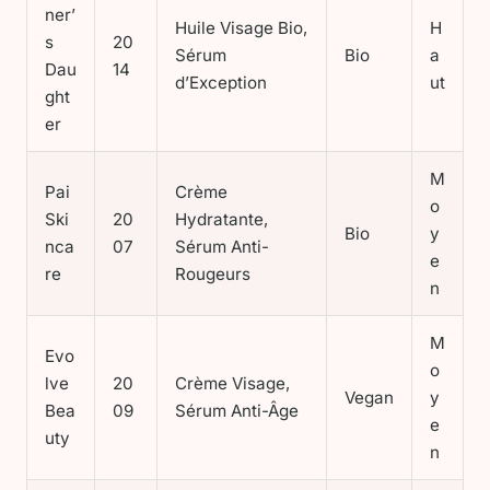
ner’
Huile Visage Bio,
H
s
20
Sérum
Bio
a
Dau
14
d’Exception
ut
ght
er
M
Pai
Crème
o
Ski
20
Hydratante,
Bio
y
nca
07
Sérum Anti-
e
re
Rougeurs
n
M
Evo
o
lve
20
Crème Visage,
Vegan
y
Bea
09
Sérum Anti-Âge
e
uty
n