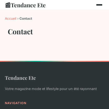
📰
Tendance Ete
Accueil
›
Contact
Contact
Tendance Ete
Votre magazine mode et lifestyle pour un été rayonnant
NAVIGATION