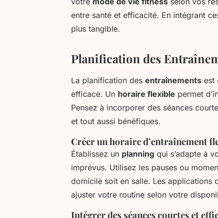
votre
mode de vie fitness
selon vos res
entre santé et efficacité. En intégrant ce
plus tangible.
Planification des Entraîne
La planification des
entraînements
est 
efficace. Un
horaire flexible
permet d’in
Pensez à incorporer des séances courtes
et tout aussi bénéfiques.
Créer un horaire d’entraînement fl
Établissez un
planning
qui s’adapte à v
imprévus. Utilisez les pauses ou moment
domicile soit en salle. Les applications
ajuster votre routine selon votre disponib
Intégrer des séances courtes et effi