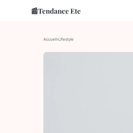
📰
Tendance Ete
Accueil
›
Lifestyle