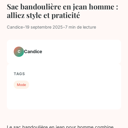
Sac bandoulière en jean homme :
alliez style et praticité
Candice
•
19 septembre 2025
•
7 min de lecture
Candice
C
TAGS
Mode
Le sac bandoulière en jean pour homme combine