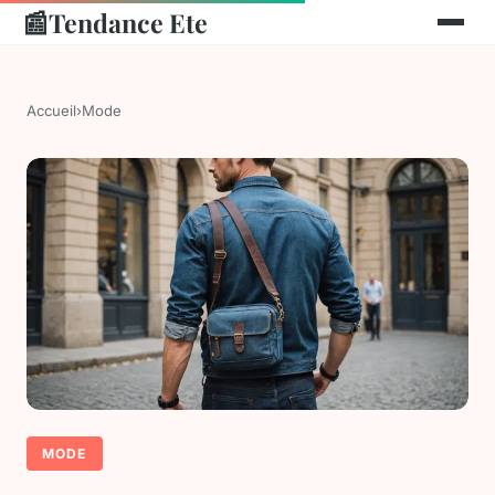
📰
Tendance Ete
Accueil
›
Mode
MODE