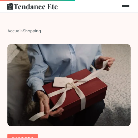
📰
Tendance Ete
Accueil
›
Shopping